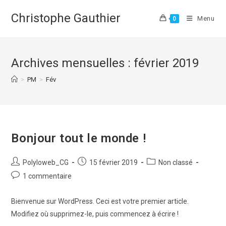
Skip
Christophe Gauthier
to
Menu
0
content
Archives mensuelles : février 2019
>
PM
>
Fév
Bonjour tout le monde !
Auteur/autrice
Publication
Post
Polyloweb_CG
15 février 2019
Non classé
de
publiée :
category:
Commentaires
1 commentaire
la
de
publication :
la
Bienvenue sur WordPress. Ceci est votre premier article.
publication :
Modifiez où supprimez-le, puis commencez à écrire !