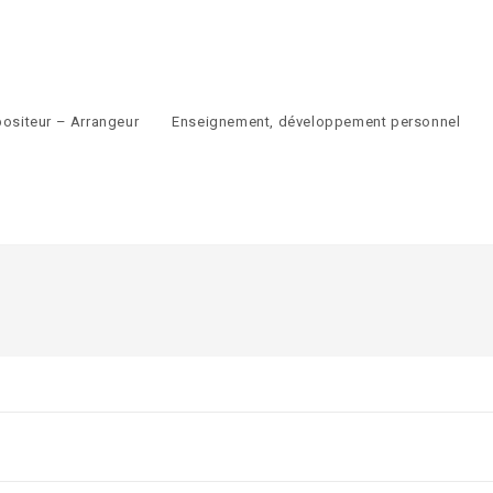
ositeur – Arrangeur
Enseignement, développement personnel
gle
site
rch