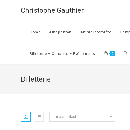
Skip
Christophe Gauthier
to
content
Home
Autoportrait
Artiste interprète
Comp
Tog
Billetterie – Concerts – Evénements
0
web
Billetterie
sea
Tri par défaut