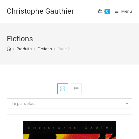
Skip
Christophe Gauthier
to
Menu
0
content
Fictions
>
Produits
>
Fictions
>
Page 2
Tri par défaut