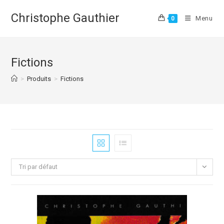
Skip
Christophe Gauthier
to
Menu
0
content
Fictions
>
Produits
>
Fictions
Tri par défaut